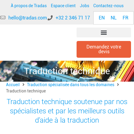
À propos de Tradas
Espace client
Jobs
Contactez-nous
EN
NL
FR
hello@tradas.com
+32 2 346 71 17
Demandez votre
devis
TRADUCTION SPÉCIALISÉE
Traduction technique
Accueil
Traduction spécialisée dans tous les domaines
Traduction technique
Traduction technique soutenue par nos
spécialistes et par les meilleurs outils
d’aide à la traduction