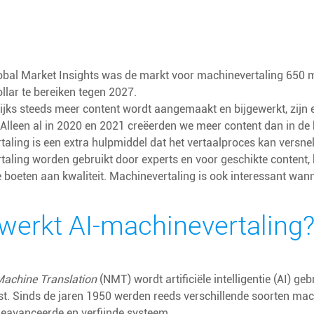
obal Market Insights was de markt voor machinevertaling 650 m
ollar te bereiken tegen 2027.
ijks steeds meer content wordt aangemaakt en bijgewerkt, zijn e
Alleen al in 2020 en 2021 creëerden we meer content dan in de 
aling is een extra hulpmiddel dat het vertaalproces kan versne
aling worden gebruikt door experts en voor geschikte content, 
e boeten aan kwaliteit. Machinevertaling is ook interessant wan
werkt AI-machinevertaling
Machine Translation
(NMT) wordt artificiële intelligentie (AI) ge
t. Sinds de jaren 1950 werden reeds verschillende soorten mac
geavanceerde en verfijnde systeem.