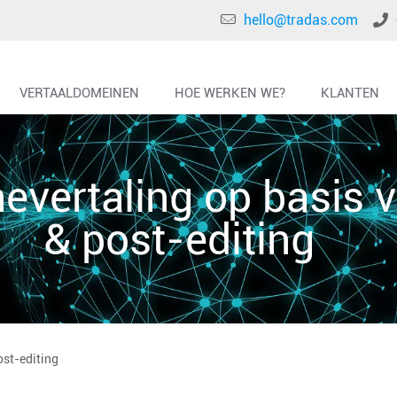
hello@tradas.com
VERTAALDOMEINEN
HOE WERKEN WE?
KLANTEN
evertaling op basis v
& post-editing
ost-editing