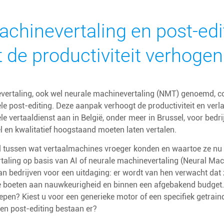
achinevertaling en post-ed
 de productiviteit verhogen
vertaling, ook wel neurale machinevertaling (NMT) genoemd, 
le post-editing. Deze aanpak verhoogt de productiviteit en verla
le vertaaldienst aan in België, onder meer in Brussel, voor bedr
l en kwalitatief hoogstaand moeten laten vertalen.
l tussen wat vertaalmachines vroeger konden en waartoe ze nu i
taling op basis van AI of neurale machinevertaling (Neural Ma
n bedrijven voor een uitdaging: er wordt van hen verwacht dat z
te boeten aan nauwkeurigheid en binnen een afgebakend budget.
epen? Kiest u voor een generieke motor of een specifiek getra
en post-editing bestaan er?