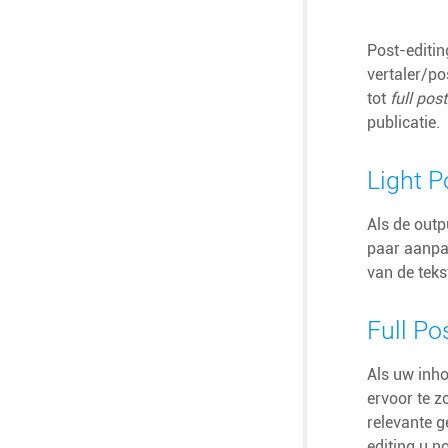
Post-editin
vertaler/po
tot
full pos
publicatie.
Light P
Als de outp
paar aanpas
van de teks
Full Po
Als uw inh
ervoor te z
relevante g
editing u n