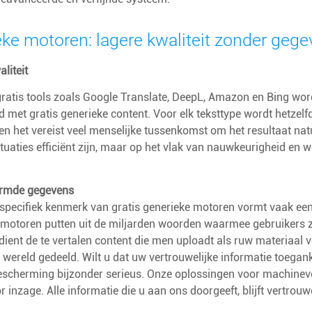
eke motoren: lagere kwaliteit zonder ge
liteit
gratis tools zoals Google Translate, DeepL, Amazon en Bing wo
nd met gratis generieke content. Voor elk teksttype wordt hetzel
en het vereist veel menselijke tussenkomst om het resultaat natu
tuaties efficiënt zijn, maar op het vlak van nauwkeurigheid e
ermde gegevens
specifiek kenmerk van gratis generieke motoren vormt vaak een
 motoren putten uit de miljarden woorden waarmee gebruikers z
dient de te vertalen content die men uploadt als ruw materiaal
 wereld gedeeld. Wilt u dat uw vertrouwelijke informatie toega
scherming bijzonder serieus. Onze oplossingen voor machineve
r inzage. Alle informatie die u aan ons doorgeeft, blijft vertrouwe