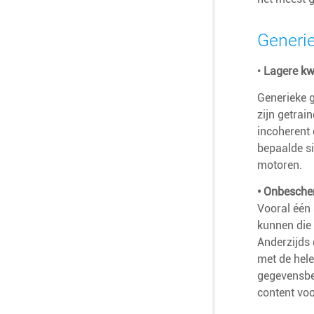
Generi
•
Lagere kwa
Generieke 
zijn getrai
incoherent 
bepaalde si
motoren.
• Onbesch
Vooral één 
kunnen die
Anderzijds 
met de hele
gegevensbe
content voo