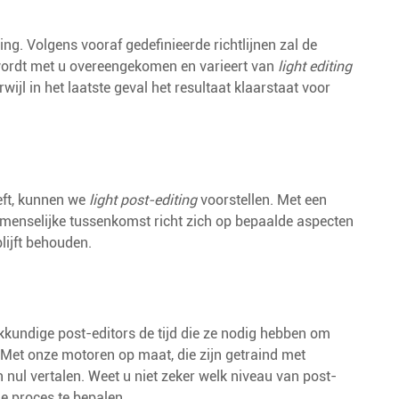
g. Volgens vooraf gedefinieerde richtlijnen zal de
u wordt met u overeengekomen en varieert van
light editing
wijl in het laatste geval het resultaat klaarstaat voor
eft, kunnen we
light post-editing
voorstellen. Met een
 menselijke tussenkomst richt zich op bepaalde aspecten
lijft behouden.
kundige post-editors de tijd die ze nodig hebben om
. Met onze motoren op maat, die zijn getraind met
 nul vertalen. Weet u niet zeker welk niveau van post-
ge proces te bepalen.