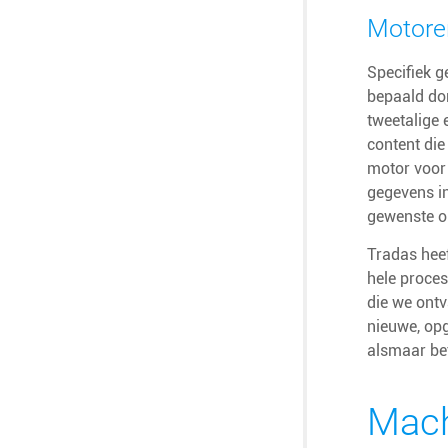
Motoren
Specifiek 
bepaald do
tweetalige 
content die
motor voor 
gegevens in
gewenste ou
Tradas hee
hele proce
die we ontv
nieuwe, opg
alsmaar bet
Mach