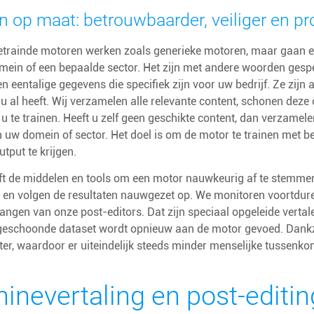
 op maat: betrouwbaarder, veiliger en pr
getrainde motoren werken zoals generieke motoren, maar gaan e
mein of een bepaalde sector. Het zijn met andere woorden gesp
en eentalige gegevens die specifiek zijn voor uw bedrijf. Ze zij
 u al heeft. Wij verzamelen alle relevante content, schonen dez
u te trainen. Heeft u zelf geen geschikte content, dan verzamele
 uw domein of sector. Het doel is om de motor te trainen met be
tput te krijgen.
ft de middelen en tools om een motor nauwkeurig af te stemmen
s en volgen de resultaten nauwgezet op. We monitoren voortdur
angen van onze post-editors. Dat zijn speciaal opgeleide verta
eschoonde dataset wordt opnieuw aan de motor gevoed. Dankzij 
er, waardoor er uiteindelijk steeds minder menselijke tussenkom
inevertaling en post-editin