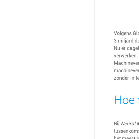
Volgens Gl
3 miljard d
Nu er dagel
verwerken. 
Machinevert
machinevert
zonder in t
Hoe 
Bij
Neural 
tussenkoms
het meest 