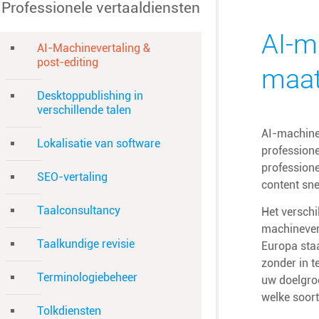
Professionele vertaaldiensten
AI-m
AI-Machinevertaling &
post-editing
maat
Desktoppublishing in
verschillende talen
AI-machine
Lokalisatie van software
professione
professione
SEO-vertaling
content sne
Taalconsultancy
Het verschi
machinever
Taalkundige revisie
Europa staa
zonder in 
Terminologiebeheer
uw doelgro
welke soort
Tolkdiensten