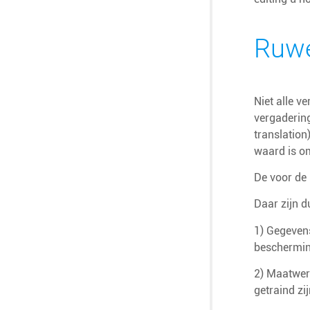
Ruwe
Niet alle v
vergadering
translation
waard is om
De voor de
Daar zijn d
1) Gegevens
beschermin
2) Maatwerk
getraind zi