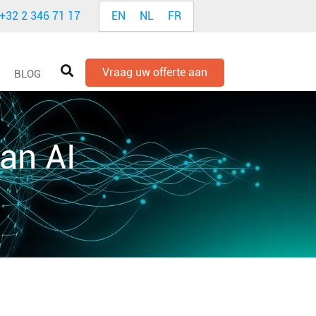
EN
NL
FR
+32 2 346 71 17
Vraag uw offerte aan
BLOG
an AI