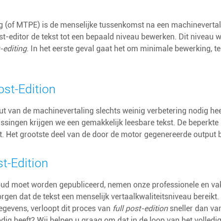
g (of MTPE) is de menselijke tussenkomst na een machinevertalin
st-editor de tekst tot een bepaald niveau bewerken. Dit nivea
t-editing
. In het eerste geval gaat het om minimale bewerking, ter
ost-Edition
ut van de machinevertaling slechts weinig verbetering nodig he
singen krijgen we een gemakkelijk leesbare tekst. De beperkte
t. Het grootste deel van de door de motor gegenereerde output b
st-Edition
oud moet worden gepubliceerd, nemen onze professionele en vak
orgen dat de tekst een menselijk vertaalkwaliteitsniveau bereikt
egevens, verloopt dit proces van
full post-edition
sneller dan van
odig heeft? Wij helpen u graag om dat in de loop van het volledi