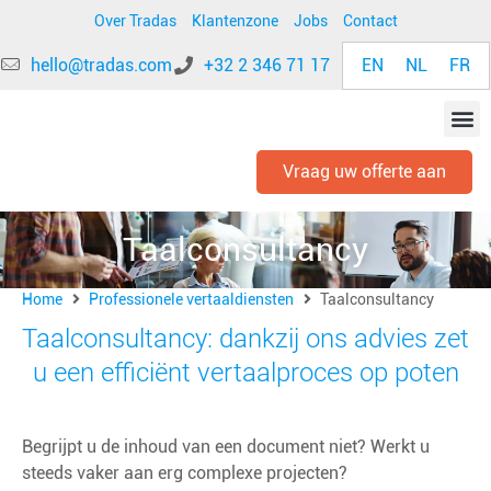
Over Tradas
Klantenzone
Jobs
Contact
EN
NL
FR
hello@tradas.com
+32 2 346 71 17
Vraag uw offerte aan
Taalconsultancy
Home
Professionele vertaaldiensten
Taalconsultancy
Taalconsultancy: dankzij ons advies zet
u een efficiënt vertaalproces op poten
Begrijpt u de inhoud van een document niet? Werkt u
steeds vaker aan erg complexe projecten?