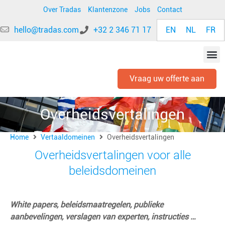
Over Tradas
Klantenzone
Jobs
Contact
EN
NL
FR
hello@tradas.com
+32 2 346 71 17
Vraag uw offerte aan
Overheidsvertalingen
Home
Vertaaldomeinen
Overheidsvertalingen
Overheidsvertalingen voor alle
beleidsdomeinen
White papers, beleidsmaatregelen, publieke
aanbevelingen, verslagen van experten, instructies
…