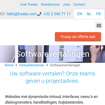
Over Tradas
Klantenzone
Jobs
Contact
EN
NL
FR
hello@tradas.com
+32 2 346 71 17
Vraag uw offerte aan
Softwarevertalingen
Home
Vertaaldomeinen
Softwarevertalingen
Uw software vertalen? Onze teams
geven u projectadvies.
Websites met dynamische inhoud, interfaces, menu’s en
dialoogvensters, handleidingen, hulpbestanden,