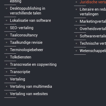
editing
Juridische vert
Desktoppublishing in
Literaire en red
verschillende talen
vertalingen
Lokalisatie van software
Marketingverta
SEO-vertaling
Overheidsverta
Taalconsultancy
Softwarevertal
Taalkundige revisie
Technische ver
Terminologiebeheer
Wetenschappeli
Tolkdiensten
Transcreatie en copywriting
Transcriptie
Vertaling
Vertaling van multimedia
Vertaling van websites