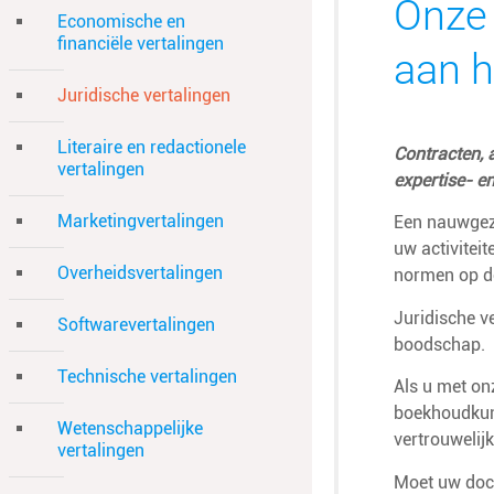
Onze 
Economische en
financiële vertalingen
aan h
Juridische vertalingen
Literaire en redactionele
Contracten, 
vertalingen
expertise- e
Marketingvertalingen
Een nauwgeze
uw activitei
Overheidsvertalingen
normen op d
Juridische v
Softwarevertalingen
boodschap.
Technische vertalingen
Als u met on
boekhoudkund
Wetenschappelijke
vertrouwelij
vertalingen
Moet uw doc