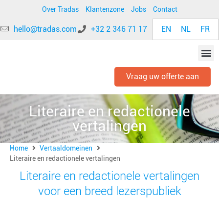
Over Tradas
Klantenzone
Jobs
Contact
EN
NL
FR
hello@tradas.com
+32 2 346 71 17
Vraag uw offerte aan
Literaire en redactionele
vertalingen
Home
Vertaaldomeinen
Literaire en redactionele vertalingen
Literaire en redactionele vertalingen
voor een breed lezerspubliek